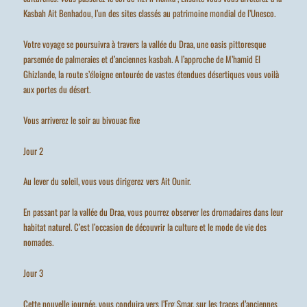
Kasbah Ait Benhadou, l’un des sites classés au patrimoine mondial de l’Unesco.
Votre voyage se poursuivra à travers la vallée du Draa, une oasis pittoresque
parsemée de palmeraies et d’anciennes kasbah. A l’approche de M’hamid El
Ghizlande, la route s’éloigne entourée de vastes étendues désertiques vous voilà
aux portes du désert.
Vous arriverez le soir au bivouac fixe
Jour 2
Au lever du soleil, vous vous dirigerez vers Ait Ounir.
En passant par la vallée du Draa, vous pourrez observer les dromadaires dans leur
habitat naturel. C’est l’occasion de découvrir la culture et le mode de vie des
nomades.
Jour 3
Cette nouvelle journée, vous conduira vers l’Erg Smar, sur les traces d’anciennes