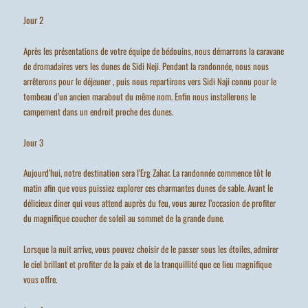
Jour 2
Après les présentations de votre équipe de bédouins, nous démarrons la caravane
de dromadaires vers les dunes de Sidi Neji. Pendant la randonnée, nous nous
arrêterons pour le déjeuner , puis nous repartirons vers Sidi Naji connu pour le
tombeau d’un ancien marabout du même nom. Enfin nous installerons le
campement dans un endroit proche des dunes.
Jour 3
Aujourd’hui, notre destination sera l’Erg Zahar. La randonnée commence tôt le
matin afin que vous puissiez explorer ces charmantes dunes de sable. Avant le
délicieux diner qui vous attend auprès du feu, vous aurez l’occasion de profiter
du magnifique coucher de soleil au sommet de la grande dune.
Lorsque la nuit arrive, vous pouvez choisir de le passer sous les étoiles, admirer
le ciel brillant et profiter de la paix et de la tranquillité que ce lieu magnifique
vous offre.