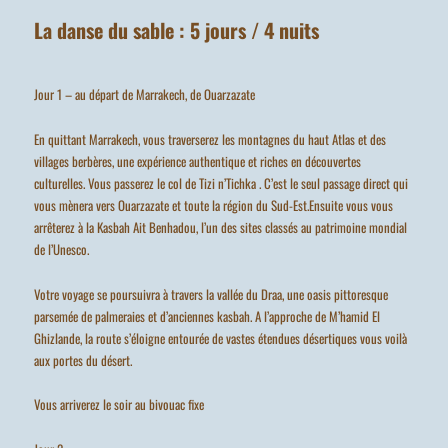
La danse du sable : 5 jours / 4 nuits
Jour 1 – au départ de Marrakech, de Ouarzazate
En quittant Marrakech, vous traverserez les montagnes du haut Atlas et des
villages berbères, une expérience authentique et riches en découvertes
culturelles. Vous passerez le col de Tizi n’Tichka . C’est le seul passage direct qui
vous mènera vers Ouarzazate et toute la région du Sud-Est.Ensuite vous vous
arrêterez à la Kasbah Ait Benhadou, l’un des sites classés au patrimoine mondial
de l’Unesco.
Votre voyage se poursuivra à travers la vallée du Draa, une oasis pittoresque
parsemée de palmeraies et d’anciennes kasbah. A l’approche de M’hamid El
Ghizlande, la route s’éloigne entourée de vastes étendues désertiques vous voilà
aux portes du désert.
Vous arriverez le soir au bivouac fixe