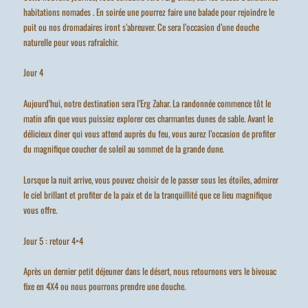
habitations nomades . En soirée une pourrez faire une balade pour rejoindre le
puit ou nos dromadaires iront s’abreuver. Ce sera l’occasion d’une douche
naturelle pour vous rafraîchir.
Jour 4
Aujourd’hui, notre destination sera l’Erg Zahar. La randonnée commence tôt le
matin afin que vous puissiez explorer ces charmantes dunes de sable. Avant le
délicieux diner qui vous attend auprès du feu, vous aurez l’occasion de profiter
du magnifique coucher de soleil au sommet de la grande dune.
Lorsque la nuit arrive, vous pouvez choisir de le passer sous les étoiles, admirer
le ciel brillant et profiter de la paix et de la tranquillité que ce lieu magnifique
vous offre.
Jour 5 : retour 4×4
Après un dernier petit déjeuner dans le désert, nous retournons vers le bivouac
fixe en 4X4 ou nous pourrons prendre une douche.