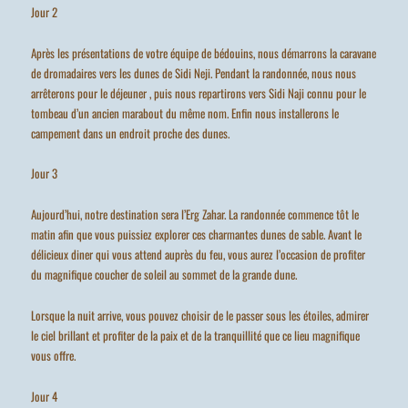
Jour 2
Après les présentations de votre équipe de bédouins, nous démarrons la caravane
de dromadaires vers les dunes de Sidi Neji. Pendant la randonnée, nous nous
arrêterons pour le déjeuner , puis nous repartirons vers Sidi Naji connu pour le
tombeau d’un ancien marabout du même nom. Enfin nous installerons le
campement dans un endroit proche des dunes.
Jour 3
Aujourd’hui, notre destination sera l’Erg Zahar. La randonnée commence tôt le
matin afin que vous puissiez explorer ces charmantes dunes de sable. Avant le
délicieux diner qui vous attend auprès du feu, vous aurez l’occasion de profiter
du magnifique coucher de soleil au sommet de la grande dune.
Lorsque la nuit arrive, vous pouvez choisir de le passer sous les étoiles, admirer
le ciel brillant et profiter de la paix et de la tranquillité que ce lieu magnifique
vous offre.
Jour 4