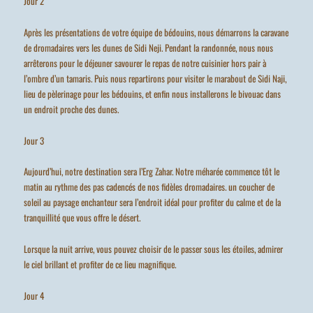
Jour 2
Après les présentations de votre équipe de bédouins, nous démarrons la caravane
de dromadaires vers les dunes de Sidi Neji. Pendant la randonnée, nous nous
arrêterons pour le déjeuner savourer le repas de notre cuisinier hors pair à
l’ombre d’un tamaris. Puis nous repartirons pour visiter le marabout de Sidi Naji,
lieu de pèlerinage pour les bédouins, et enfin nous installerons le bivouac dans
un endroit proche des dunes.
Jour 3
Aujourd’hui, notre destination sera l’Erg Zahar. Notre méharée commence tôt le
matin au rythme des pas cadencés de nos fidèles dromadaires. un coucher de
soleil au paysage enchanteur sera l’endroit idéal pour profiter du calme et de la
tranquillité que vous offre le désert.
Lorsque la nuit arrive, vous pouvez choisir de le passer sous les étoiles, admirer
le ciel brillant et profiter de ce lieu magnifique.
Jour 4