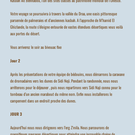
Kasbah Ait Benhadou, l’un des sites classés au patrimoine mondial de l’Unesco.
Votre voyage se poursuivra à travers la vallée du Draa, une oasis pittoresque
parsemée de palmeraies et d’anciennes kasbah. A l’approche de M’hamid El
Ghizlande, la route s’éloigne entourée de vastes étendues désertiques vous voilà
aux portes du désert.
Vous arriverez le soir au bivouac fixe
Jour 2
Après les présentations de votre équipe de bédouins, nous démarrons la caravane
de dromadaires vers les dunes de Sidi Neji. Pendant la randonnée, nous nous
arrêterons pour le déjeuner , puis nous repartirons vers Sidi Naji connu pour le
tombeau d’un ancien marabout du même nom. Enfin nous installerons le
campement dans un endroit proche des dunes.
JOUR 3
Aujourd’hui nous nous dirigeons vers l’erg Z’mila. Nous parcourons de
magnifiques paysages désertiques pour atteindre une incroyable chaine de