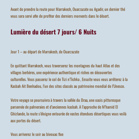
Avant de prendre la route pour Marrakech, Ouarzazate ou Agadir, un dernier thé
vous sera servi afin de profiter des derniers moments dans le désert.
Lumière du désert 7 jours/ 6 Nuits
Jour 1 – au départ de Marrakech, de Ouarzazate
En quittant Marrakech, vous traverserez les montagnes du haut Atlas et des
villages berbères, une expérience authentique et riches en découvertes
culturelles. Vous passerez le col de Tizi n’Tichka , Ensuite vous vous arrêterez à la
Kasbah Ait Benhadou, l’un des sites classés au patrimoine mondial de l’Unesco.
Votre voyage se poursuivra à travers la vallée du Draa, une oasis pittoresque
parsemée de palmeraies et d’anciennes kasbah. A l’approche de M’hamid El
Ghizlande, la route s’éloigne entourée de vastes étendues désertiques vous voilà
aux portes du désert.
Vous arriverez le soir au bivouac fixe