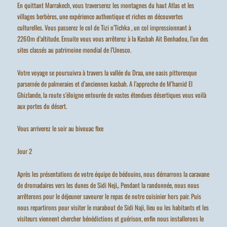
En quittant Marrakech, vous traverserez les montagnes du haut Atlas et les
villages berbères, une expérience authentique et riches en découvertes
culturelles. Vous passerez le col de Tizi n’Tichka , un col impressionnant à
2260m d’altitude. Ensuite vous vous arrêterez à la Kasbah Ait Benhadou, l’un des
sites classés au patrimoine mondial de l’Unesco.
Votre voyage se poursuivra à travers la vallée du Draa, une oasis pittoresque
parsemée de palmeraies et d’anciennes kasbah. A l’approche de M’hamid El
Ghizlande, la route s’éloigne entourée de vastes étendues désertiques vous voilà
aux portes du désert.
Vous arriverez le soir au bivouac fixe
Jour 2
Après les présentations de votre équipe de bédouins, nous démarrons la caravane
de dromadaires vers les dunes de Sidi Neji,. Pendant la randonnée, nous nous
arrêterons pour le déjeuner savourer le repas de notre cuisinier hors pair. Puis
nous repartirons pour visiter le marabout de Sidi Naji, lieu ou les habitants et les
visiteurs viennent chercher bénédictions et guérison, enfin nous installerons le