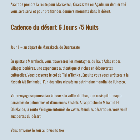
Avant de prendre la route pour Marrakech, Ouarzazate ou Agadir, un dernier thé
vous sera servi et pour profiter des derniers moments dans le désert.
Cadence du désert 6 Jours /5 Nuits
Jour 1 – au départ de Marrakech, de Ouarzazate
En quittant Marrakech, vous traverserez les montagnes du haut Atlas et des
villages berbères, une expérience authentique et riches en découvertes
culturelles. Vous passerez le col de Tizi n’Tichka , Ensuite vous vous arrêterez à la
Kasbah Ait Benhadou, l’un des sites classés au patrimoine mondial de l’Unesco.
Votre voyage se poursuivra à travers la vallée du Draa, une oasis pittoresque
parsemée de palmeraies et d’anciennes kasbah. A l’approche de M’hamid El
Ghizlande, la route s’éloigne entourée de vastes étendues désertiques vous voilà
aux portes du désert.
Vous arriverez le soir au bivouac fixe