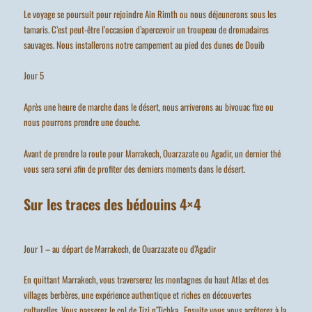
Le voyage se poursuit pour rejoindre Ain Rimth ou nous déjeunerons sous les
tamaris. C’est peut-être l’occasion d’apercevoir un troupeau de dromadaires
sauvages. Nous installerons notre campement au pied des dunes de Douib
Jour 5
Après une heure de marche dans le désert, nous arriverons au bivouac fixe ou
nous pourrons prendre une douche.
Avant de prendre la route pour Marrakech, Ouarzazate ou Agadir, un dernier thé
vous sera servi afin de profiter des derniers moments dans le désert.
Sur les traces des bédouins 4×4
Jour 1 – au départ de Marrakech, de Ouarzazate ou d’Agadir
En quittant Marrakech, vous traverserez les montagnes du haut Atlas et des
villages berbères, une expérience authentique et riches en découvertes
culturelles. Vous passerez le col de Tizi n’Tichka , Ensuite vous vous arrêterez à la