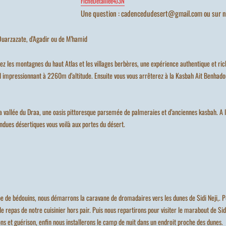
FicheDetaillee4J3N
Une question : cadencedudesert@gmail.com ou sur n
Ouarzazate, d’Agadir ou de M’hamid
ez les montagnes du haut Atlas et les villages berbères, une expérience authentique et ric
col impressionnant à 2260m d’altitude. Ensuite vous vous arrêterez à la Kasbah Ait Benhadou
la vallée du Draa, une oasis pittoresque parsemée de palmeraies et d’anciennes kasbah. A 
ndues désertiques vous voilà aux portes du désert.
pe de bédouins, nous démarrons la caravane de dromadaires vers les dunes de Sidi Neji,. 
 repas de notre cuisinier hors pair. Puis nous repartirons pour visiter le marabout de Sidi 
ns et guérison, enfin nous installerons le camp de nuit dans un endroit proche des dunes.