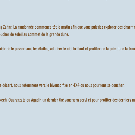
’Erg Zahar. La randonnée commence tôt le matin afin que vous puissiez explorer ces charman
oucher de soleil au sommet de la grande dune.
sir de le passer sous les étoiles, admirer le ciel brillant et profiter de la paix et de la tra
le désert, nous retournons vers le bivouac fixe en 4X4 ou nous pourrons se doucher.
ech, Ouarzazate ou Agadir, un dernier thé vous sera servi et pour profiter des derniers 