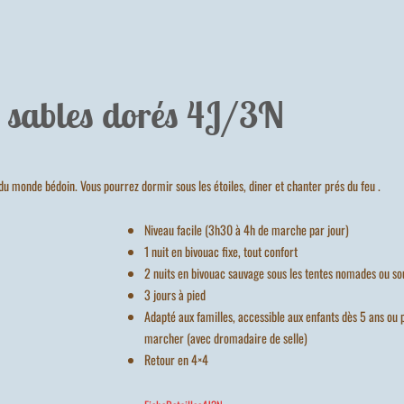
 sables dorés 4J/3N
du monde bédoin. Vous pourrez dormir sous les étoiles, diner et chanter prés du feu .
Niveau facile (3h30 à 4h de marche par jour)
1 nuit en bivouac fixe, tout confort
2 nuits en bivouac sauvage sous les tentes nomades ou sou
3 jours à pied
Adapté aux familles, accessible aux enfants dès 5 ans ou p
marcher (avec dromadaire de selle)
Retour en 4×4